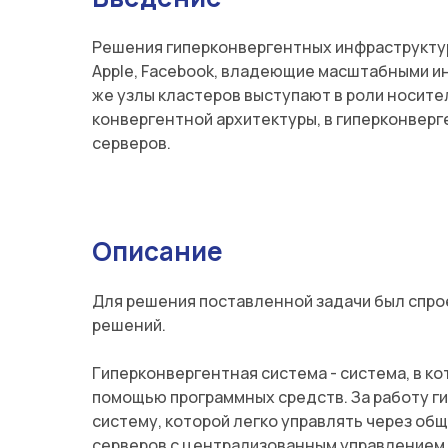
Решения гиперконвергентных инфраструктур (
Apple, Facebook, владеющие масштабными ин
же узлы кластеров выступают в роли носите
конвергентной архитектуры, в гиперконвер
серверов.
Описание
Для решения поставленной задачи был спро
решений.
Гиперконвергентная система - система, в к
помощью программных средств. За работу г
систему, которой легко управлять через об
серверов с централизованным управлением