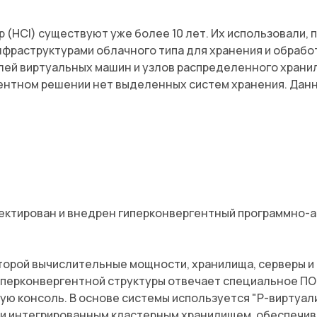
HCI) существуют уже более 10 лет. Их использовали, пр
фраструктурами облачного типа для хранения и обработ
лей виртуальных машин и узлов распределенного хранил
гентном решении нет выделенных систем хранения. Данн
ектирован и внедрен гиперконвергентный программно-а
оторой вычислительные мощности, хранилища, серверы и
иперконвергентной структуры отвечает специальное ПО.
щую консоль. В основе системы используется "Р-виртуа
 и интегрированным кластерным хранилищем, обеспечи