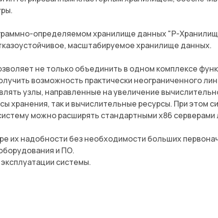
ры.
граммно-определяемом хранилище данных "Р-Хранилище
тказоустойчивое, масштабируемое хранилище данных.
зволяет не только объединить в одном комплексе функ
получить возможность практически неограниченного лин
влять узлы, направленные на увеличение вычислитель
сы хранения, так и вычислительные ресурсы. При этом с
систему можно расширять стандартными x86 серверами
ере их надобности без необходимости больших первонач
 оборудования и ПО.
 эксплуатации системы.