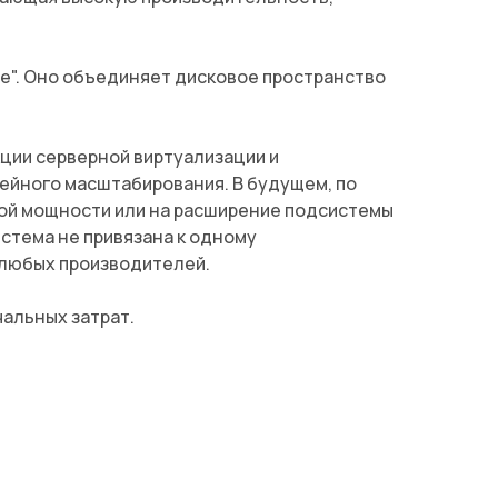
". Оно объединяет дисковое пространство
ции серверной виртуализации и
ейного масштабирования. В будущем, по
ной мощности или на расширение подсистемы
истема не привязана к одному
 любых производителей.
альных затрат.