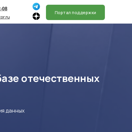
2-08
Портал поддержки
or.ru
базе отечественных
ия данных