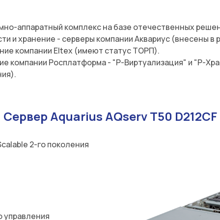
мно-аппаратный комплекс на базе отечественных решен
и и хранение - серверы компании Аквариус (внесены в 
ие компании Eltex (имеют статус ТОРП).
е компании Росплатформа - "Р-Виртуализация" и "Р-Хр
ия).
Сервер Aquarius AQserv T50 D212CF
Scalable 2-го поколения
о управления