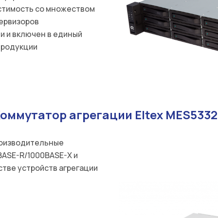
стимость со множеством
первизоров
и и включен в единый
продукции
оммутатор агрегации Eltex MES533
роизводительные
ASE-R/1000BASE-X и
стве устройств агрегации