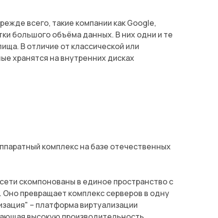
ежде всего, такие компании как Google,
ки большого объёма данных. В них одни и те
ища. В отличие от классической или
ые хранятся на внутренних дисках
ппаратный комплекс на базе отечественных
 сети скомпонованы в единое пространство с
 Оно превращает комплекс серверов в одну
лизация" – платформа виртуализации
вающая высокую производительность,