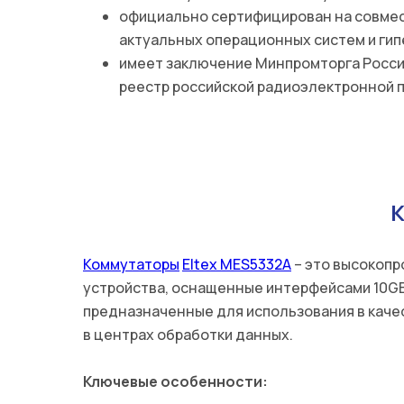
официально сертифицирован на совме
актуальных операционных систем и ги
имеет заключение Минпромторга Росси
реестр российской радиоэлектронной 
К
Коммутаторы
Eltex MES5332A
– это высокоп
устройства, оснащенные интерфейсами 10GB
предназначенные для использования в каче
в центрах обработки данных.
Ключевые особенности: