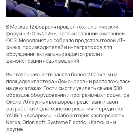
В Москве 12 февраля прошёл технологический
форум «IT-Ось 2026», организованный компанией
OCS. Мероприятие собрало представителей ИТ-
рынка, производителей и интеграторов для
обсуждения актуальных задач отрасли и
демонстрации новых решений.
Выставочная часть заняла более 2 000 кв. м на
площадке кластера «Ломоносов» и расположилась
на двух этажах. Гости смогли увидеть свыше 500
образцов оборудования и программных продуктов.
Около 70 крупных вендоров представили свои
разработки и флагманские решения — среди них
YADRO, «Аквариус», «Лаборатория Касперского»,
Nerpa, Orion soft, Systeme Electric, «Катюша» и
другие.